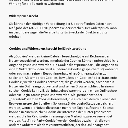
Wirkung für die Zukunft zu widerrufen
Widerspruchsrecht
Sie können der künftigen Verarbeitung der Sie betreffenden Daten nach
Maßgabe des Art. 21 DSGVO jederzeit widersprechen. Der Widerspruch kann
insbesondere gegen die Verarbeitung für Zwecke der Direktwerbung
erfolgen.
Cookies und Widerspruchsrecht bei Direktwerbung
Als „Cookies“ werden kleine Dateien bezeichnet, die auf Rechnern der
Nutzer gespeichert werden. Innerhalb der Cookies können unterschiedliche
Angaben gespeichert werden. Ein Cookie dient primär dazu, die Angaben zu
einem Nutzer (bzw. dem Gerät auf dem das Cookie gespeichert ist) während
oder auch nach seinem Besuch innerhalb eines Onlineangebotes zu
speichern. Als temporäre Cookies, bzw. „Session-Cookies“ oder „transiente
Cookies“, werden Cookies bezeichnet, die gelöscht werden, nachdem ein
Nutzer ein Onlineangebot verlässt und seinen Browser schließt. In einem
solchen Cookie kann z.B. der Inhalt eines Warenkorbs in einem Onlineshop
oder ein Login-Status gespeichert werden. Als „permanent“ oder
„persistent“ werden Cookies bezeichnet, die auch nach dem Schließen des
Browsers gespeichert bleiben. So kann z.B. der Login-Status gespeichert
werden, wenn die Nutzer diese nach mehreren Tagen aufsuchen. Ebenso
können in einem solchen Cookie die Interessen der Nutzer gespeichert
werden, die für Reichweitenmessung oder Marketingzwecke verwendet
werden. Als „Third-Party-Cookie“ werden Cookies bezeichnet, die von
anderen Anbietern als dem Verantwortlichen, der das Onlineangebot