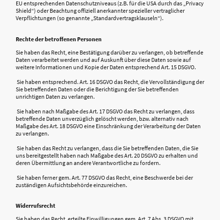
EU entsprechenden Datenschutzniveaus (z.B. für die USA durch das „Privacy
Shield“) oder Beachtung offiziell anerkannter spezieller vertraglicher
Verpflichtungen (so genannte „Standardvertragsklauseln“).
Rechte der betroffenen Personen
Sie haben das Recht, eine Bestätigung darüber zu verlangen, ob betreffende
Daten verarbeitet werden und auf Auskunft über diese Daten sowie auf
weitere Informationen und Kopie der Daten entsprechend Art. 15 DSGVO.
Sie haben entsprechend. Art. 16 DSGVO das Recht, die Vervollständigung der
Sie betreffenden Daten oder die Berichtigung der Sie betreffenden
unrichtigen Daten zu verlangen.
Sie haben nach Maßgabe des Art. 17 DSGVO das Recht zu verlangen, dass
betreffende Daten unverzüglich gelöscht werden, bzw. alternativ nach
Maßgabe des Art. 18 DSGVO eine Einschränkung der Verarbeitung der Daten
zu verlangen.
Sie haben das Recht zu verlangen, dass die Sie betreffenden Daten, die Sie
uns bereitgestellt haben nach Maßgabe des Art. 20 DSGVO zu erhalten und
deren Übermittlung an andere Verantwortliche zu fordern.
Sie haben ferner gem. Art. 77 DSGVO das Recht, eine Beschwerde bei der
zuständigen Aufsichtsbehörde einzureichen.
Widerrufsrecht
Sie haben das Recht, erteilte Einwilligungen gem. Art. 7 Abs. 3 DSGVO mit