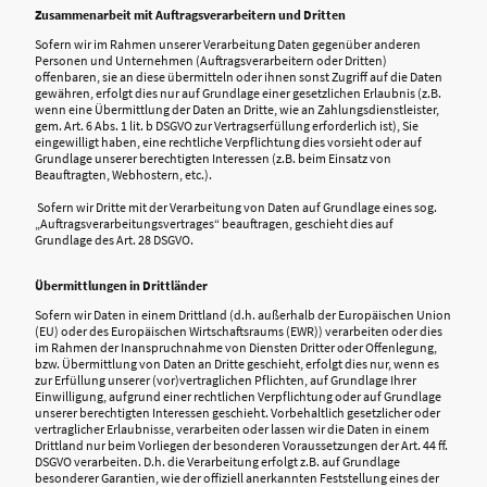
Zusammenarbeit mit Auftragsverarbeitern und Dritten
Sofern wir im Rahmen unserer Verarbeitung Daten gegenüber anderen
Personen und Unternehmen (Auftragsverarbeitern oder Dritten)
offenbaren, sie an diese übermitteln oder ihnen sonst Zugriff auf die Daten
gewähren, erfolgt dies nur auf Grundlage einer gesetzlichen Erlaubnis (z.B.
wenn eine Übermittlung der Daten an Dritte, wie an Zahlungsdienstleister,
gem. Art. 6 Abs. 1 lit. b DSGVO zur Vertragserfüllung erforderlich ist), Sie
eingewilligt haben, eine rechtliche Verpflichtung dies vorsieht oder auf
Grundlage unserer berechtigten Interessen (z.B. beim Einsatz von
Beauftragten, Webhostern, etc.).
Sofern wir Dritte mit der Verarbeitung von Daten auf Grundlage eines sog.
„Auftragsverarbeitungsvertrages“ beauftragen, geschieht dies auf
Grundlage des Art. 28 DSGVO.
Übermittlungen in Drittländer
Sofern wir Daten in einem Drittland (d.h. außerhalb der Europäischen Union
(EU) oder des Europäischen Wirtschaftsraums (EWR)) verarbeiten oder dies
im Rahmen der Inanspruchnahme von Diensten Dritter oder Offenlegung,
bzw. Übermittlung von Daten an Dritte geschieht, erfolgt dies nur, wenn es
zur Erfüllung unserer (vor)vertraglichen Pflichten, auf Grundlage Ihrer
Einwilligung, aufgrund einer rechtlichen Verpflichtung oder auf Grundlage
unserer berechtigten Interessen geschieht. Vorbehaltlich gesetzlicher oder
vertraglicher Erlaubnisse, verarbeiten oder lassen wir die Daten in einem
Drittland nur beim Vorliegen der besonderen Voraussetzungen der Art. 44 ff.
DSGVO verarbeiten. D.h. die Verarbeitung erfolgt z.B. auf Grundlage
besonderer Garantien, wie der offiziell anerkannten Feststellung eines der