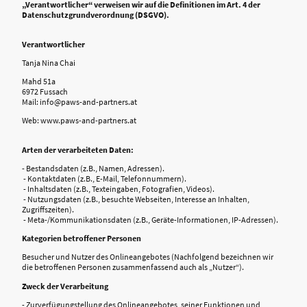
„Verantwortlicher“ verweisen wir auf die Definitionen im Art. 4 der
Datenschutzgrundverordnung (DSGVO).
Verantwortlicher
Tanja Nina Chai
Mahd 51a
6972 Fussach
Mail: info@paws-and-partners.at
Web: www.paws-and-partners.at
Arten der verarbeiteten Daten:
- Bestandsdaten (z.B., Namen, Adressen).
- Kontaktdaten (z.B., E-Mail, Telefonnummern).
- Inhaltsdaten (z.B., Texteingaben, Fotografien, Videos).
- Nutzungsdaten (z.B., besuchte Webseiten, Interesse an Inhalten,
Zugriffszeiten).
- Meta-/Kommunikationsdaten (z.B., Geräte-Informationen, IP-Adressen).
Kategorien betroffener Personen
Besucher und Nutzer des Onlineangebotes (Nachfolgend bezeichnen wir
die betroffenen Personen zusammenfassend auch als „Nutzer“).
Zweck der Verarbeitung
- Zurverfügungstellung des Onlineangebotes, seiner Funktionen und