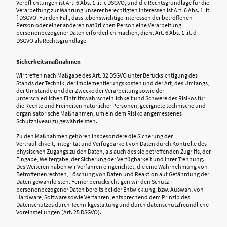
Verpflichtungen ist Art. 6 Abs. 1 lit. c DSGVO, und die Rechtsgrundlage für die
Verarbeitung zur Wahrung unserer berechtigten Interessen ist Art. 6 Abs. 1 lit.
f DSGVO. Für den Fall, dass lebenswichtige Interessen der betroffenen
Person oder einer anderen natürlichen Person eine Verarbeitung
personenbezogener Daten erforderlich machen, dient Art. 6 Abs. 1 lit. d
DSGVO als Rechtsgrundlage.
Sicherheitsmaßnahmen
Wir treffen nach Maßgabe des Art. 32 DSGVO unter Berücksichtigung des
Stands der Technik, der Implementierungskosten und der Art, des Umfangs,
der Umstände und der Zwecke der Verarbeitung sowie der
unterschiedlichen Eintrittswahrscheinlichkeit und Schwere des Risikos für
die Rechte und Freiheiten natürlicher Personen, geeignete technische und
organisatorische Maßnahmen, um ein dem Risiko angemessenes
Schutzniveau zu gewährleisten.
Zu den Maßnahmen gehören insbesondere die Sicherung der
Vertraulichkeit, Integrität und Verfügbarkeit von Daten durch Kontrolle des
physischen Zugangs zu den Daten, als auch des sie betreffenden Zugriffs, der
Eingabe, Weitergabe, der Sicherung der Verfügbarkeit und ihrer Trennung.
Des Weiteren haben wir Verfahren eingerichtet, die eine Wahrnehmung von
Betroffenenrechten, Löschung von Daten und Reaktion auf Gefährdung der
Daten gewährleisten. Ferner berücksichtigen wir den Schutz
personenbezogener Daten bereits bei der Entwicklung, bzw. Auswahl von
Hardware, Software sowie Verfahren, entsprechend dem Prinzip des
Datenschutzes durch Technikgestaltung und durch datenschutzfreundliche
Voreinstellungen (Art. 25 DSGVO).