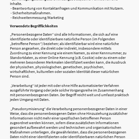
Inhalte.
- Beantwortung von Kontaktanfragen und Kommunikation mit Nutzern.
- Sicherheitsmaßnahmen.
- Reichweitenmessung/Marketing
Verwendete Begrifflichkeiten
„Personenbezogene Daten“ sind alle Informationen, die sich auf eine
identifizierte oder identifizierbare natürliche Person (im Folgenden
„betroffene Person“) beziehen; als identifizierbar wird eine natürliche
Person angesehen, die direkt oder indirekt, insbesondere mittels
Zuordnung zu einer Kennung wie einem Namen, zu einer Kennnummer, zu
Standortdaten, zu einer Online-Kennung (z.B. Cookie) oder zu einem oder
mehreren besonderen Merkmalen identifiziert werden kann, die Ausdruck
der physischen, physiologischen, genetischen, psychischen,
wirtschaftlichen, kulturellen oder sozialen Identität dieser natürlichen
Person sind.
„Verarbeitung“ ist jeder mit oder ohne Hilfe automatisierter Verfahren
ausgeführte Vorgang oder jede solche Vorgangsreihe im Zusammenhang
mit personenbezogenen Daten. Der Begriff reicht weit und umfasst praktisch
jeden Umgang mit Daten.
„Pseudonymisierung“ die Verarbeitung personenbezogener Daten in einer
Weise, dass die personenbezogenen Daten ohne Hinzuziehung zusätzlicher
Informationen nicht mehr einer spezifischen betroffenen Person
zugeordnet werden können, sofern diese zusätzlichen Informationen
gesondert aufbewahrt werden und technischen und organisatorischen
Maßnahmen unterliegen, die gewährleisten, dass die personenbezogenen
Daten nicht einer identifizierten oder identifizierbaren natürlichen Person