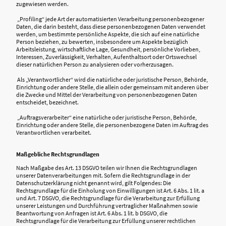
zugewiesen werden.
„Profiling“ jede Art der automatisierten Verarbeitung personenbezogener
Daten, die darin besteht, dass diese personenbezogenen Daten verwendet
werden, um bestimmte persönliche Aspekte, die sich auf eine natürliche
Person beziehen, zu bewerten, insbesondere um Aspekte bezüglich
Arbeitsleistung, wirtschaftliche Lage, Gesundheit, persönliche Vorlieben,
Interessen, Zuverlässigkeit, Verhalten, Aufenthaltsort oder Ortswechsel
dieser natürlichen Person zu analysieren oder vorherzusagen.
Als „Verantwortlicher“ wird die natürliche oder juristische Person, Behörde,
Einrichtung oder andere Stelle, die allein oder gemeinsam mit anderen über
die Zwecke und Mittel der Verarbeitung von personenbezogenen Daten
entscheidet, bezeichnet.
„Auftragsverarbeiter“ eine natürliche oder juristische Person, Behörde,
Einrichtung oder andere Stelle, die personenbezogene Daten im Auftrag des
Verantwortlichen verarbeitet.
Maßgebliche Rechtsgrundlagen
Nach Maßgabe des Art. 13 DSGVO teilen wir Ihnen die Rechtsgrundlagen
unserer Datenverarbeitungen mit. Sofern die Rechtsgrundlage in der
Datenschutzerklärung nicht genannt wird, gilt Folgendes: Die
Rechtsgrundlage für die Einholung von Einwilligungen ist Art. 6 Abs. 1 lit. a
und Art. 7 DSGVO, die Rechtsgrundlage für die Verarbeitung zur Erfüllung
unserer Leistungen und Durchführung vertraglicher Maßnahmen sowie
Beantwortung von Anfragen ist Art. 6 Abs. 1 lit. b DSGVO, die
Rechtsgrundlage für die Verarbeitung zur Erfüllung unserer rechtlichen