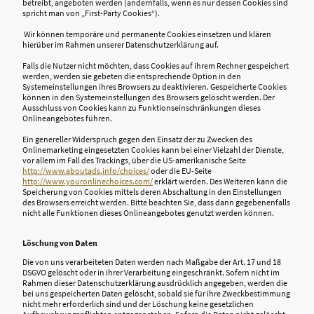
betreibt, angeboten werden (andernfalls, wenn es nur dessen Cookies sind
spricht man von „First-Party Cookies“).
Wir können temporäre und permanente Cookies einsetzen und klären
hierüber im Rahmen unserer Datenschutzerklärung auf.
Falls die Nutzer nicht möchten, dass Cookies auf ihrem Rechner gespeichert
werden, werden sie gebeten die entsprechende Option in den
Systemeinstellungen ihres Browsers zu deaktivieren. Gespeicherte Cookies
können in den Systemeinstellungen des Browsers gelöscht werden. Der
Ausschluss von Cookies kann zu Funktionseinschränkungen dieses
Onlineangebotes führen.
Ein genereller Widerspruch gegen den Einsatz der zu Zwecken des
Onlinemarketing eingesetzten Cookies kann bei einer Vielzahl der Dienste,
vor allem im Fall des Trackings, über die US-amerikanische Seite
http://www.aboutads.info/choices/
oder die EU-Seite
http://www.youronlinechoices.com/
erklärt werden. Des Weiteren kann die
Speicherung von Cookies mittels deren Abschaltung in den Einstellungen
des Browsers erreicht werden. Bitte beachten Sie, dass dann gegebenenfalls
nicht alle Funktionen dieses Onlineangebotes genutzt werden können.
Löschung von Daten
Die von uns verarbeiteten Daten werden nach Maßgabe der Art. 17 und 18
DSGVO gelöscht oder in ihrer Verarbeitung eingeschränkt. Sofern nicht im
Rahmen dieser Datenschutzerklärung ausdrücklich angegeben, werden die
bei uns gespeicherten Daten gelöscht, sobald sie für ihre Zweckbestimmung
nicht mehr erforderlich sind und der Löschung keine gesetzlichen