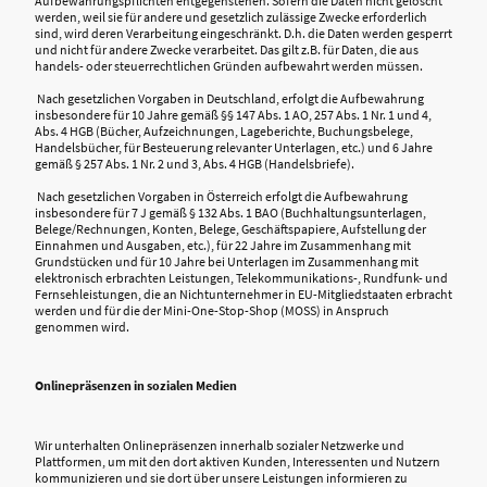
Aufbewahrungspflichten entgegenstehen. Sofern die Daten nicht gelöscht
werden, weil sie für andere und gesetzlich zulässige Zwecke erforderlich
sind, wird deren Verarbeitung eingeschränkt. D.h. die Daten werden gesperrt
und nicht für andere Zwecke verarbeitet. Das gilt z.B. für Daten, die aus
handels- oder steuerrechtlichen Gründen aufbewahrt werden müssen.
Nach gesetzlichen Vorgaben in Deutschland, erfolgt die Aufbewahrung
insbesondere für 10 Jahre gemäß §§ 147 Abs. 1 AO, 257 Abs. 1 Nr. 1 und 4,
Abs. 4 HGB (Bücher, Aufzeichnungen, Lageberichte, Buchungsbelege,
Handelsbücher, für Besteuerung relevanter Unterlagen, etc.) und 6 Jahre
gemäß § 257 Abs. 1 Nr. 2 und 3, Abs. 4 HGB (Handelsbriefe).
Nach gesetzlichen Vorgaben in Österreich erfolgt die Aufbewahrung
insbesondere für 7 J gemäß § 132 Abs. 1 BAO (Buchhaltungsunterlagen,
Belege/Rechnungen, Konten, Belege, Geschäftspapiere, Aufstellung der
Einnahmen und Ausgaben, etc.), für 22 Jahre im Zusammenhang mit
Grundstücken und für 10 Jahre bei Unterlagen im Zusammenhang mit
elektronisch erbrachten Leistungen, Telekommunikations-, Rundfunk- und
Fernsehleistungen, die an Nichtunternehmer in EU-Mitgliedstaaten erbracht
werden und für die der Mini-One-Stop-Shop (MOSS) in Anspruch
genommen wird.
Onlinepräsenzen in sozialen Medien
Wir unterhalten Onlinepräsenzen innerhalb sozialer Netzwerke und
Plattformen, um mit den dort aktiven Kunden, Interessenten und Nutzern
kommunizieren und sie dort über unsere Leistungen informieren zu